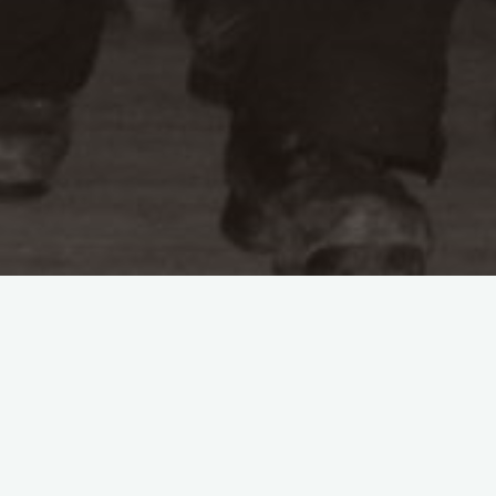
Letze Neuigkeiten
Clubabend
31. Januar 2022,
Bevorstehend