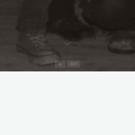
Start
2017
Allgemein
30 Jahre DANKE !!!
Michael Fuchs
21. August 2017
Wir möchten hier dringend mal DANKE sagen. Allen
Teilnehmern, Gästen,… die so zahlreich unsere Party