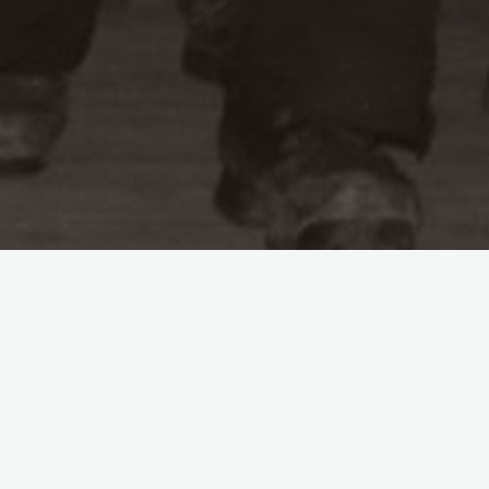
Letze Neuigkeiten
Clubabend
31. Januar 2022,
Bevorstehend