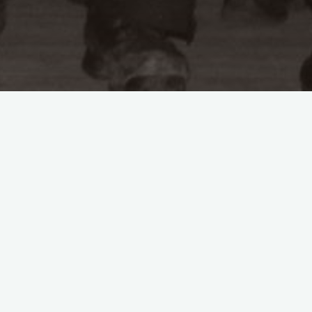
Letze Neuigkeiten
Clubabend
31. Januar 2022,
Bevorstehend
Archiv
Juni 2026